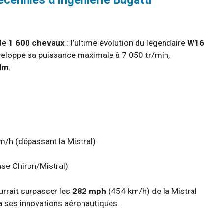
cennies d’ingénierie Bugatti
 de
1 600 chevaux
: l’ultime évolution du légendaire
W16
éveloppe sa puissance maximale à 7 050 tr/min,
Nm
.
m/h (dépassant la Mistral)
ase Chiron/Mistral)
urrait surpasser les
282 mph
(454 km/h) de la Mistral
à ses innovations aéronautiques.