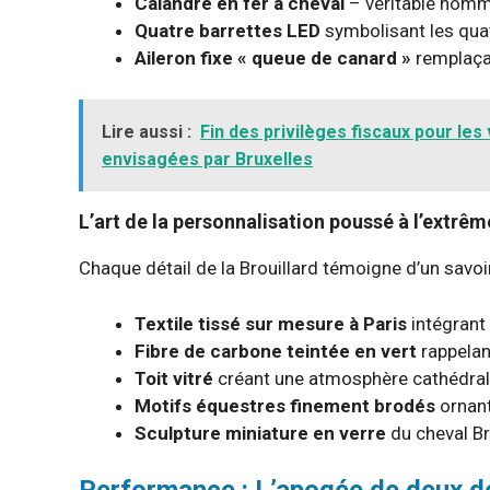
Calandre en fer à cheval
– véritable homm
Quatre barrettes LED
symbolisant les quat
Aileron fixe « queue de canard »
remplaçan
Lire aussi :
Fin des privilèges fiscaux pour le
envisagées par Bruxelles
L’art de la personnalisation poussé à l’extrêm
Chaque détail de la Brouillard témoigne d’un savoir
Textile tissé sur mesure à Paris
intégrant
Fibre de carbone teintée en vert
rappelant
Toit vitré
créant une atmosphère cathédra
Motifs équestres finement brodés
ornant
Sculpture miniature en verre
du cheval Br