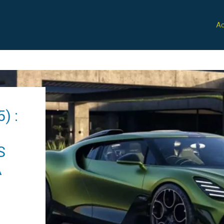
Ac
) :
S
A