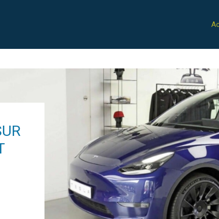
Ac
SUR
T