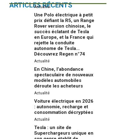
ARTICLES RÉCENTS
Actualité
Une Polo électrique à petit
prix défiant la R5, un Range
Rover version chinoise, le
succès éclatant de Tesla
en Europe, et la France qui
rejette la conduite
autonome de Tesla…
Découvrez Regen n°74
Actualité
En Chine, l’abondance
spectaculaire de nouveaux
modèles automobiles
déroute les acheteurs
Actualité
Voiture électrique en 2026
: autonomie, recharge et
consommation décryptées
Actualité
Tesla : un site de
Superchargeurs unique en
son genre établit de