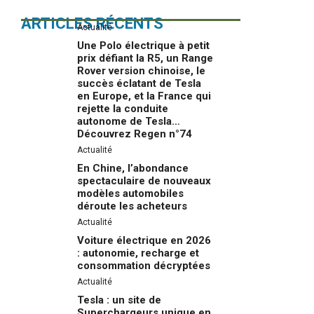
ARTICLES RÉCENTS
Actualité
Une Polo électrique à petit
prix défiant la R5, un Range
Rover version chinoise, le
succès éclatant de Tesla
en Europe, et la France qui
rejette la conduite
autonome de Tesla…
Découvrez Regen n°74
Actualité
En Chine, l’abondance
spectaculaire de nouveaux
modèles automobiles
déroute les acheteurs
Actualité
Voiture électrique en 2026
: autonomie, recharge et
consommation décryptées
Actualité
Tesla : un site de
Superchargeurs unique en