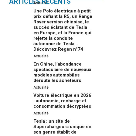
ARTICLES RÉCENTS
Actualité
Une Polo électrique à petit
prix défiant la R5, un Range
Rover version chinoise, le
succès éclatant de Tesla
en Europe, et la France qui
rejette la conduite
autonome de Tesla…
Découvrez Regen n°74
Actualité
En Chine, l’abondance
spectaculaire de nouveaux
modèles automobiles
déroute les acheteurs
Actualité
Voiture électrique en 2026
: autonomie, recharge et
consommation décryptées
Actualité
Tesla : un site de
Superchargeurs unique en
son genre établit de