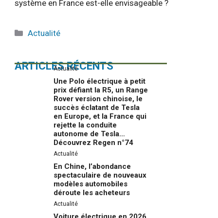
système en France est-elle envisageable ?
Catégories
Actualité
ARTICLES RÉCENTS
Actualité
Une Polo électrique à petit
prix défiant la R5, un Range
Rover version chinoise, le
succès éclatant de Tesla
en Europe, et la France qui
rejette la conduite
autonome de Tesla…
Découvrez Regen n°74
Actualité
En Chine, l’abondance
spectaculaire de nouveaux
modèles automobiles
déroute les acheteurs
Actualité
Voiture électrique en 2026