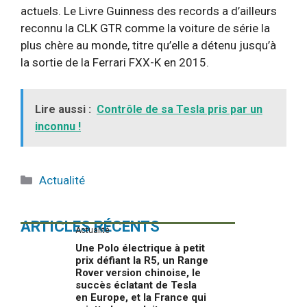
actuels. Le Livre Guinness des records a d’ailleurs
reconnu la CLK GTR comme la voiture de série la
plus chère au monde, titre qu’elle a détenu jusqu’à
la sortie de la Ferrari FXX-K en 2015.
Lire aussi :
Contrôle de sa Tesla pris par un
inconnu !
Catégories
Actualité
ARTICLES RÉCENTS
Actualité
Une Polo électrique à petit
prix défiant la R5, un Range
Rover version chinoise, le
succès éclatant de Tesla
en Europe, et la France qui