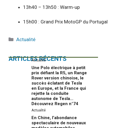
13h40 – 13h50 : Warm-up
15h00 : Grand Prix MotoGP du Portugal
Catégories
Actualité
ARTICLES RÉCENTS
Actualité
Une Polo électrique à petit
prix défiant la R5, un Range
Rover version chinoise, le
succès éclatant de Tesla
en Europe, et la France qui
rejette la conduite
autonome de Tesla…
Découvrez Regen n°74
Actualité
En Chine, l’abondance
spectaculaire de nouveaux
modèles automobiles