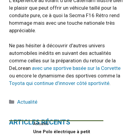
L’expérience au volant d’une Caterham illustre bien
le plaisir que peut offrir un véhicule taillé pour la
conduite pure, ce à quoi la Secma F16 Rétro rend
hommage mais avec une touche nationale très
appréciable.
Ne pas hésiter à découvrir d’autres univers
automobiles inédits en suivant des actualités
comme celles sur la préparation du retour de la
DeLorean
avec une sportive basée sur la Corvette
ou encore le dynamisme des sportives comme la
Toyota qui continue d’innover côté sportivité
.
Catégories
Actualité
ARTICLES RÉCENTS
Actualité
Une Polo électrique à petit