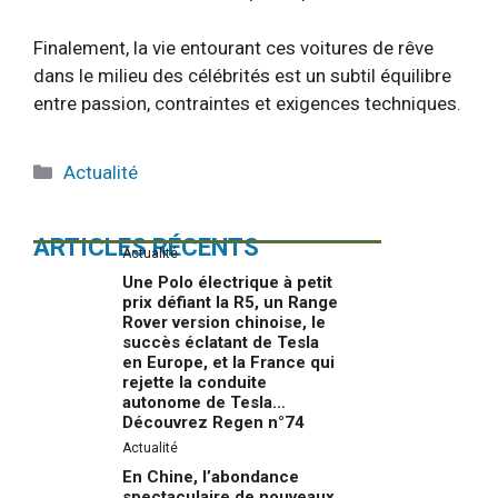
Finalement, la vie entourant ces voitures de rêve
dans le milieu des célébrités est un subtil équilibre
entre passion, contraintes et exigences techniques.
Catégories
Actualité
ARTICLES RÉCENTS
Actualité
Une Polo électrique à petit
prix défiant la R5, un Range
Rover version chinoise, le
succès éclatant de Tesla
en Europe, et la France qui
rejette la conduite
autonome de Tesla…
Découvrez Regen n°74
Actualité
En Chine, l’abondance
spectaculaire de nouveaux