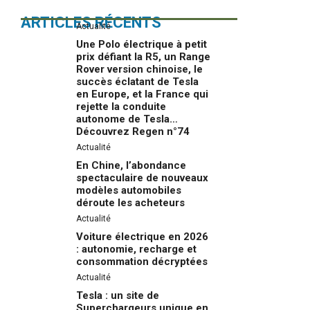
ARTICLES RÉCENTS
Actualité
Une Polo électrique à petit
prix défiant la R5, un Range
Rover version chinoise, le
succès éclatant de Tesla
en Europe, et la France qui
rejette la conduite
autonome de Tesla…
Découvrez Regen n°74
Actualité
En Chine, l’abondance
spectaculaire de nouveaux
modèles automobiles
déroute les acheteurs
Actualité
Voiture électrique en 2026
: autonomie, recharge et
consommation décryptées
Actualité
Tesla : un site de
Superchargeurs unique en