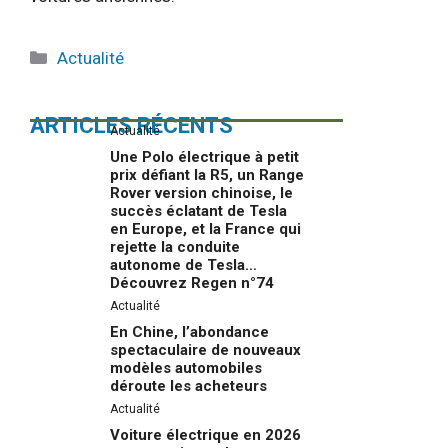
Catégories
Actualité
ARTICLES RÉCENTS
Actualité
Une Polo électrique à petit
prix défiant la R5, un Range
Rover version chinoise, le
succès éclatant de Tesla
en Europe, et la France qui
rejette la conduite
autonome de Tesla…
Découvrez Regen n°74
Actualité
En Chine, l’abondance
spectaculaire de nouveaux
modèles automobiles
déroute les acheteurs
Actualité
Voiture électrique en 2026