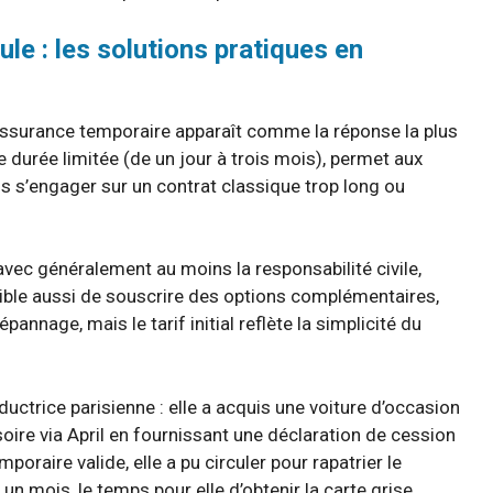
e : les solutions pratiques en
 l’assurance temporaire apparaît comme la réponse la plus
e durée limitée (de un jour à trois mois), permet aux
ns s’engager sur un contrat classique trop long ou
ec généralement au moins la responsabilité civile,
ssible aussi de souscrire des options complémentaires,
pannage, mais le tarif initial reflète la simplicité du
uctrice parisienne : elle a acquis une voiture d’occasion
oire via April en fournissant une déclaration de cession
poraire valide, elle a pu circuler pour rapatrier le
 un mois, le temps pour elle d’obtenir la carte grise