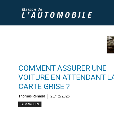
Aller
au
contenu
COMMENT ASSURER UNE
VOITURE EN ATTENDANT L
CARTE GRISE ?
Thomas Renaud
23/12/2025
DÉMARCHES