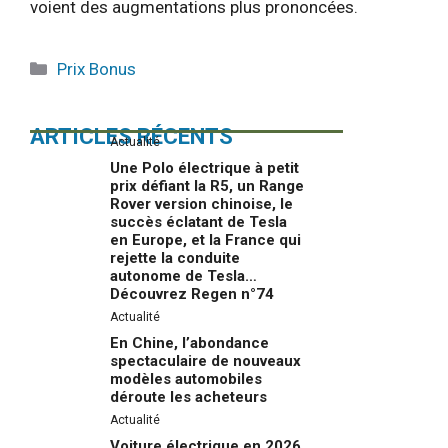
voient des augmentations plus prononcées.
Catégories
Prix Bonus
ARTICLES RÉCENTS
Actualité
Une Polo électrique à petit
prix défiant la R5, un Range
Rover version chinoise, le
succès éclatant de Tesla
en Europe, et la France qui
rejette la conduite
autonome de Tesla…
Découvrez Regen n°74
Actualité
En Chine, l’abondance
spectaculaire de nouveaux
modèles automobiles
déroute les acheteurs
Actualité
Voiture électrique en 2026