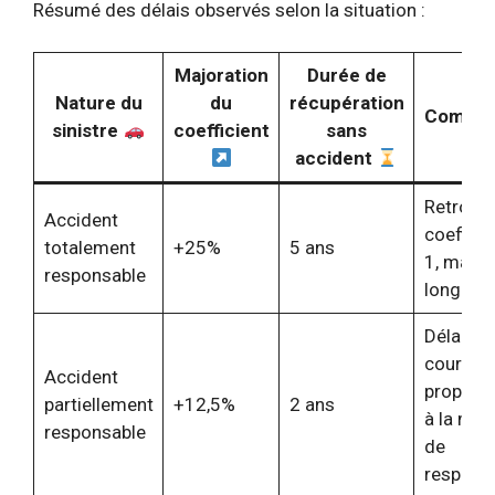
Résumé des délais observés selon la situation :
Majoration
Durée de
Nature du
du
récupération
Commen
sinistre
coefficient
sans
accident
Retrouve
Accident
coeffici
totalement
+25%
5 ans
1, major
responsable
longue
Délai pl
court
Accident
proporti
partiellement
+12,5%
2 ans
à la mino
responsable
de
responsa