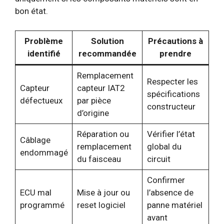
bon état.
Problème
Solution
Précautions à
identifié
recommandée
prendre
Remplacement
Respecter les
Capteur
capteur IAT2
spécifications
défectueux
par pièce
constructeur
d’origine
Réparation ou
Vérifier l’état
Câblage
remplacement
global du
endommagé
du faisceau
circuit
Confirmer
ECU mal
Mise à jour ou
l’absence de
programmé
reset logiciel
panne matériel
avant