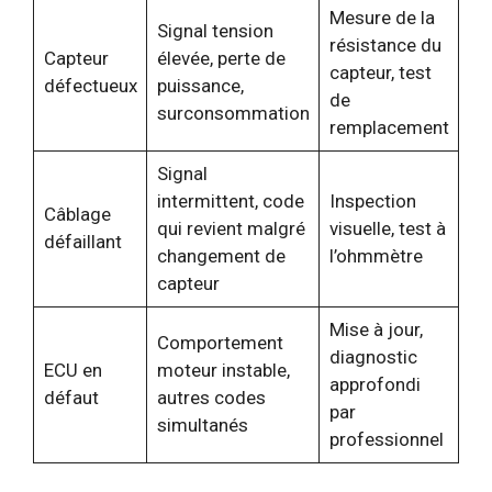
Mesure de la
Signal tension
résistance du
Capteur
élevée, perte de
capteur, test
défectueux
puissance,
de
surconsommation
remplacement
Signal
intermittent, code
Inspection
Câblage
qui revient malgré
visuelle, test à
défaillant
changement de
l’ohmmètre
capteur
Mise à jour,
Comportement
diagnostic
ECU en
moteur instable,
approfondi
défaut
autres codes
par
simultanés
professionnel