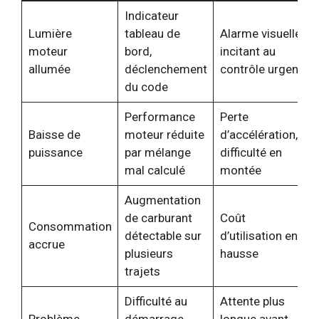
Indicateur
Lumière
tableau de
Alarme visuelle
moteur
bord,
incitant au
allumée
déclenchement
contrôle urgent
du code
Performance
Perte
Baisse de
moteur réduite
d’accélération,
puissance
par mélange
difficulté en
mal calculé
montée
Augmentation
de carburant
Coût
Consommation
détectable sur
d’utilisation en
accrue
plusieurs
hausse
trajets
Difficulté au
Attente plus
Problème
démarrage
longue avant