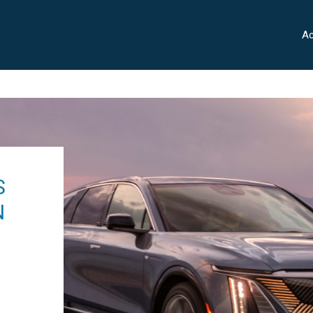
Ac
S
N