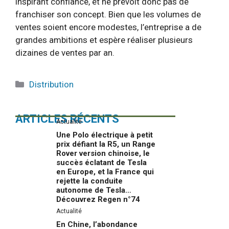
inspirant confiance, et ne prévoit donc pas de
franchiser son concept. Bien que les volumes de
ventes soient encore modestes, l’entreprise a de
grandes ambitions et espère réaliser plusieurs
dizaines de ventes par an.
Catégories
Distribution
ARTICLES RÉCENTS
Actualité
Une Polo électrique à petit
prix défiant la R5, un Range
Rover version chinoise, le
succès éclatant de Tesla
en Europe, et la France qui
rejette la conduite
autonome de Tesla…
Découvrez Regen n°74
Actualité
En Chine, l’abondance