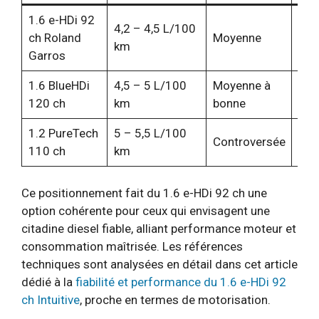
1.6 e-HDi 92
4,2 – 4,5 L/100
ch Roland
Moyenne
Mod
km
Garros
1.6 BlueHDi
4,5 – 5 L/100
Moyenne à
Plu
120 ch
km
bonne
1.2 PureTech
5 – 5,5 L/100
Controversée
Var
110 ch
km
Ce positionnement fait du 1.6 e-HDi 92 ch une
option cohérente pour ceux qui envisagent une
citadine diesel fiable, alliant performance moteur et
consommation maîtrisée. Les références
techniques sont analysées en détail dans cet article
dédié à la
fiabilité et performance du 1.6 e-HDi 92
ch Intuitive
, proche en termes de motorisation.