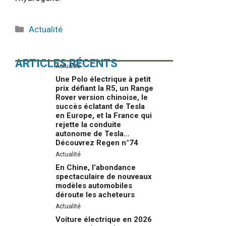
Catégories
Actualité
ARTICLES RÉCENTS
Actualité
Une Polo électrique à petit
prix défiant la R5, un Range
Rover version chinoise, le
succès éclatant de Tesla
en Europe, et la France qui
rejette la conduite
autonome de Tesla…
Découvrez Regen n°74
Actualité
En Chine, l’abondance
spectaculaire de nouveaux
modèles automobiles
déroute les acheteurs
Actualité
Voiture électrique en 2026