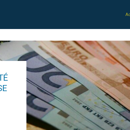
Ac
TÉ
SE