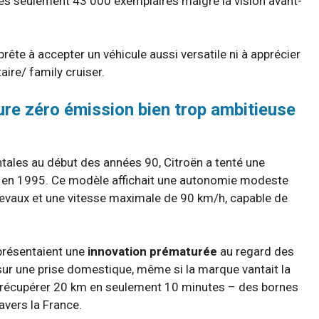
près seulement 43 000 exemplaires malgré la vision avant-
prête à accepter un véhicule aussi versatile ni à apprécier
aire/ family cruiser.
ture zéro émission bien trop ambitieuse
ales au début des années 90, Citroën a tenté une
e en 1995. Ce modèle affichait une autonomie modeste
hevaux et une vitesse maximale de 90 km/h, capable de
eprésentaient une
innovation prématurée
au regard des
 sur une prise domestique, même si la marque vantait la
e récupérer 20 km en seulement 10 minutes – des bornes
avers la France.