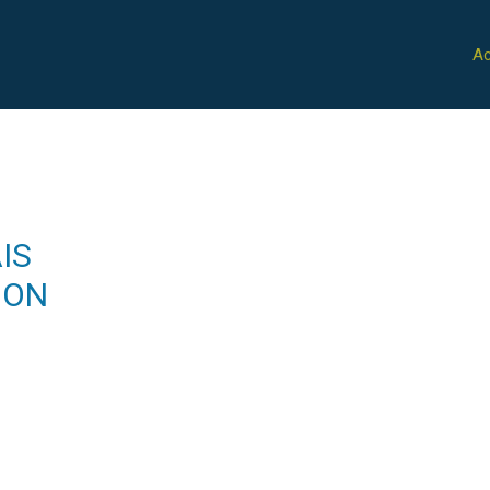
Ac
IS
ION