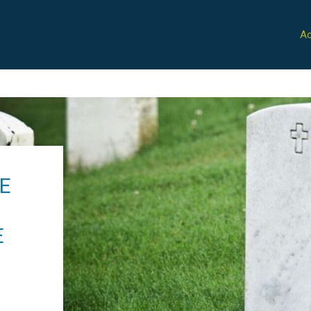
Ac
LE
E