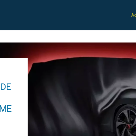
Ac
NDE
MME