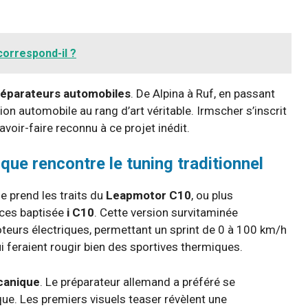
correspond-il ?
réparateurs automobiles
. De Alpina à Ruf, en passant
ion automobile au rang d’art véritable. Irmscher s’inscrit
voir-faire reconnu à ce projet inédit.
que rencontre le tuning traditionnel
e prend les traits du
Leapmotor C10
, ou plus
ices baptisée
i C10
. Cette version survitaminée
eurs électriques, permettant un sprint de 0 à 100 km/h
feraient rougir bien des sportives thermiques.
écanique
. Le préparateur allemand a préféré se
ique. Les premiers visuels teaser révèlent une