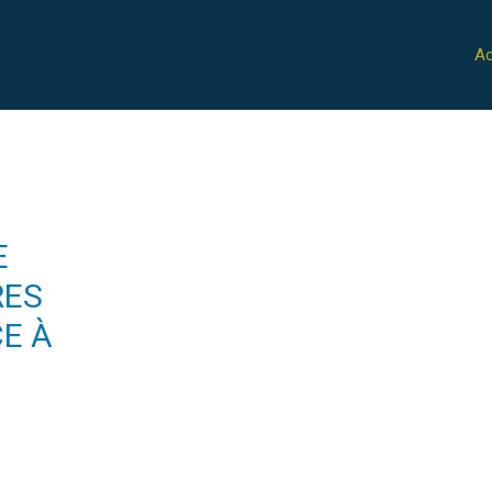
Ac
E
RES
E À