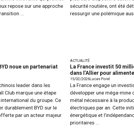
tieux repose sur une approche
sécurité routière, ont été dét
ansition ...
ressurgir une polémique auss
ACTUALITÉ
 BYD noue un partenariat
La France investit 50 mil
dans l’Allier pour aliment
15/02/2026
Lucas Porel
chinois leader dans les
La France engage un investi
all Club marque une étape
développer une méga-mine de l
international du groupe. Ce
métal nécessaire à la produc
rer durablement BYD sur le
électriques par an. Cette ini
 offerte par un acteur majeur
énergétique et l’indépendan
prioritaires ...