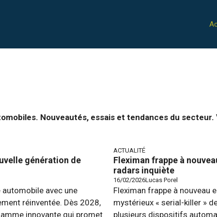
Ac
tomobiles. Nouveautés, essais et tendances du secteur. 
ACTUALITÉ
uvelle génération de
Fleximan frappe à nouveau 
radars inquiète
16/02/2026
Lucas Porel
é automobile avec une
Fleximan frappe à nouveau en 
rement réinventée. Dès 2028,
mystérieux « serial-killer » 
ne gamme innovante qui promet
plusieurs dispositifs automat