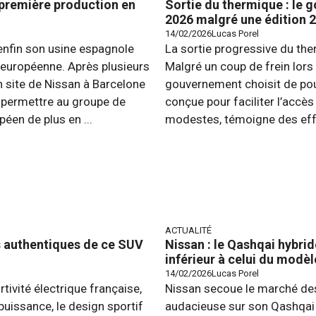
a première production en
Sortie du thermique : le 
2026 malgré une édition 
14/02/2026
Lucas Porel
 enfin son usine espagnole
La sortie progressive du the
européenne. Après plusieurs
Malgré un coup de frein lors 
n site de Nissan à Barcelone
gouvernement choisit de pou
t permettre au groupe de
conçue pour faciliter l’accè
éen de plus en ...
modestes, témoigne des effor
ACTUALITÉ
s authentiques de ce SUV
Nissan : le Qashqai hybri
inférieur à celui du modèl
14/02/2026
Lucas Porel
vité électrique française,
Nissan secoue le marché de
uissance, le design sportif
audacieuse sur son Qashqai h