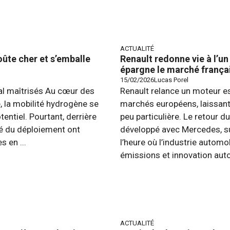
ACTUALITÉ
ûte cher et s’emballe
Renault redonne vie à l’u
épargne le marché françai
15/02/2026
Lucas Porel
al maîtrisés Au cœur des
Renault relance un moteur es
e, la mobilité hydrogène se
marchés européens, laissant
ntiel. Pourtant, derrière
peu particulière. Le retour 
ité du déploiement ont
développé avec Mercedes, su
s en ...
l’heure où l’industrie autom
émissions et innovation auto
ACTUALITÉ