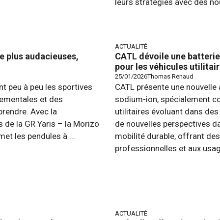
leurs stratégies avec des no
ACTUALITÉ
e plus audacieuses,
CATL dévoile une batteri
pour les véhicules utilita
25/01/2026
Thomas Renaud
t peu à peu les sportives
CATL présente une nouvelle 
ementales et des
sodium-ion, spécialement c
rendre. Avec la
utilitaires évoluant dans de
 de la GR Yaris – la Morizo
de nouvelles perspectives d
et les pendules à ...
mobilité durable, offrant d
professionnelles et aux usage
ACTUALITÉ