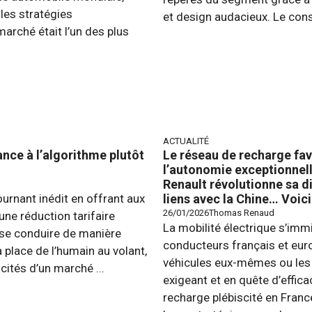
les stratégies
et design audacieux. Le constr
arché était l’un des plus
ACTUALITÉ
ance à l’algorithme plutôt
Le réseau de recharge favo
l’autonomie exceptionnell
Renault révolutionne sa d
urnant inédit en offrant aux
liens avec la Chine… Voic
26/01/2026
Thomas Renaud
une réduction tarifaire
La mobilité électrique s’imm
le se conduire de manière
conducteurs français et euro
 place de l’humain au volant,
véhicules eux-mêmes ou les 
icités d’un marché ...
exigeant et en quête d’effic
recharge plébiscité en Franc