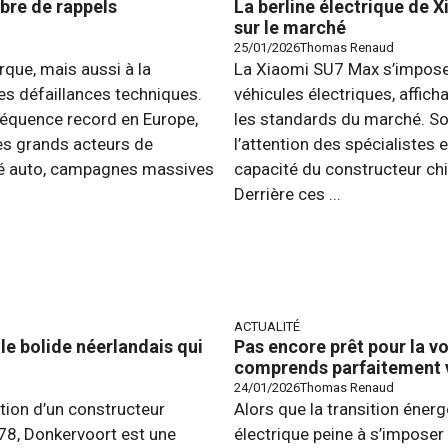
bre de rappels
La berline électrique de X
sur le marché
25/01/2026
Thomas Renaud
arque, mais aussi à la
La Xiaomi SU7 Max s’impose
es défaillances techniques.
véhicules électriques, affic
réquence record en Europe,
les standards du marché. Son
es grands acteurs de
l’attention des spécialistes
ité auto, campagnes massives
capacité du constructeur chi
Derrière ces ...
ACTUALITÉ
le bolide néerlandais qui
Pas encore prêt pour la vo
comprends parfaitement v
24/01/2026
Thomas Renaud
ation d’un constructeur
Alors que la transition énerg
78, Donkervoort est une
électrique peine à s’imposer