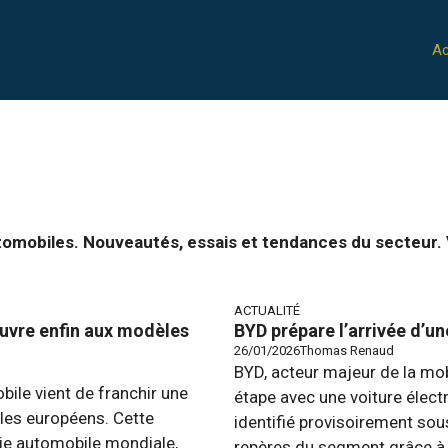
Ac
tomobiles. Nouveautés, essais et tendances du secteur. 
ACTUALITÉ
ouvre enfin aux modèles
BYD prépare l’arrivée d’un
26/01/2026
Thomas Renaud
BYD, acteur majeur de la mobi
ile vient de franchir une
étape avec une voiture élect
les européens. Cette
identifié provisoirement sou
rie automobile mondiale,
repères du segment grâce à 