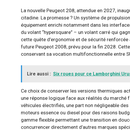
La nouvelle Peugeot 208, attendue en 2027, inaugu
citadine. La promesse ? Un système de propulsio
équipement enrichi notamment dans les interfaces 
du volant “hypersquare” – un volant carré qui gagne
cette quête d’ergonomie et de sécurité renforcée a
future Peugeot 2008, prévu pour la fin 2028. Cett
conservant sa vocation multifonctionnelle entre 
Lire aussi :
Six roues pour ce Lamborghini Urus
Ce choix de conserver les versions thermiques act
une réponse logique face aux réalités du marché f
véhicules électrifiés, une part non négligeable de
moteurs essence ou diesel pour des raisons budgé
gamme flexible permettant une transition en douce
concurrencer directement d’autres marques spéciali