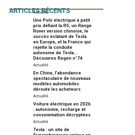
ARTICLES RÉCENTS
Actualité
Une Polo électrique à petit
prix défiant la R5, un Range
Rover version chinoise, le
succès éclatant de Tesla
en Europe, et la France qui
rejette la conduite
autonome de Tesla…
Découvrez Regen n°74
Actualité
En Chine, l’abondance
spectaculaire de nouveaux
modèles automobiles
déroute les acheteurs
Actualité
Voiture électrique en 2026
: autonomie, recharge et
consommation décryptées
Actualité
Tesla : un site de
Superchargeurs unique en