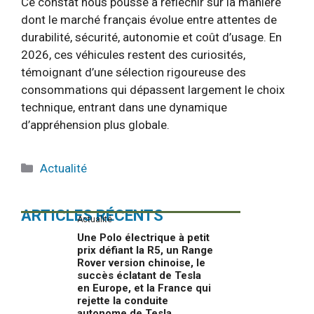
Ce constat nous pousse à réfléchir sur la manière
dont le marché français évolue entre attentes de
durabilité, sécurité, autonomie et coût d’usage. En
2026, ces véhicules restent des curiosités,
témoignant d’une sélection rigoureuse des
consommations qui dépassent largement le choix
technique, entrant dans une dynamique
d’appréhension plus globale.
Catégories
Actualité
ARTICLES RÉCENTS
Actualité
Une Polo électrique à petit
prix défiant la R5, un Range
Rover version chinoise, le
succès éclatant de Tesla
en Europe, et la France qui
rejette la conduite
autonome de Tesla…