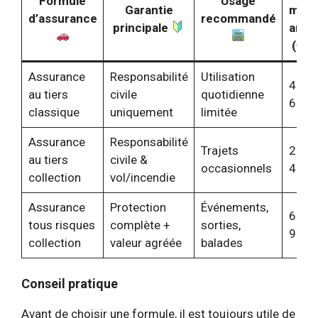
Formule
Usage
Garantie
moy
d’assurance
recommandé
principale
annu
(€)
Assurance
Responsabilité
Utilisation
400 
au tiers
civile
quotidienne
600 
classique
uniquement
limitée
Assurance
Responsabilité
Trajets
250 
au tiers
civile &
occasionnels
450 
collection
vol/incendie
Assurance
Protection
Événements,
600 
tous risques
complète +
sorties,
900 
collection
valeur agréée
balades
Conseil pratique
Avant de choisir une formule, il est toujours utile de