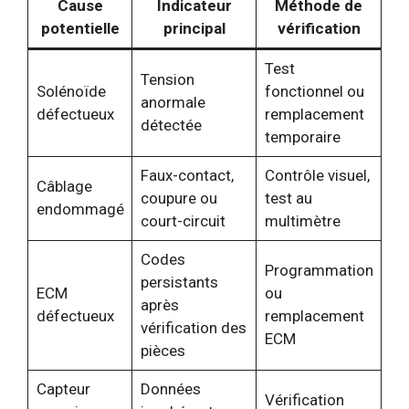
Cause
Indicateur
Méthode de
potentielle
principal
vérification
Test
Tension
Solénoïde
fonctionnel ou
anormale
défectueux
remplacement
détectée
temporaire
Faux-contact,
Contrôle visuel,
Câblage
coupure ou
test au
endommagé
court-circuit
multimètre
Codes
Programmation
persistants
ECM
ou
après
défectueux
remplacement
vérification des
ECM
pièces
Capteur
Données
Vérification