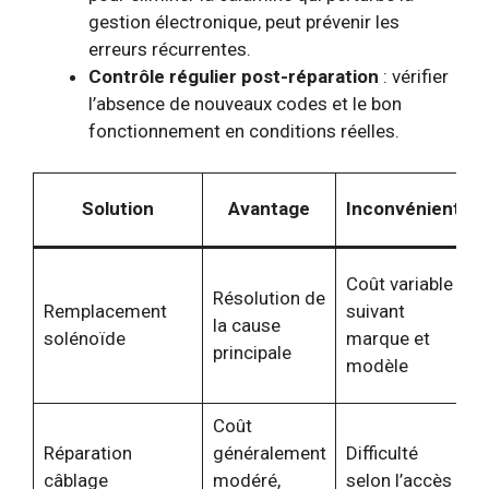
gestion électronique, peut prévenir les
erreurs récurrentes.
Contrôle régulier post-réparation
: vérifier
l’absence de nouveaux codes et le bon
fonctionnement en conditions réelles.
Solution
Avantage
Inconvénient
a
Coût variable
Résolution de
p
Remplacement
suivant
la cause
solénoïde
marque et
principale
modèle
Coût
Réparation
généralement
Difficulté
s
câblage
modéré,
selon l’accès