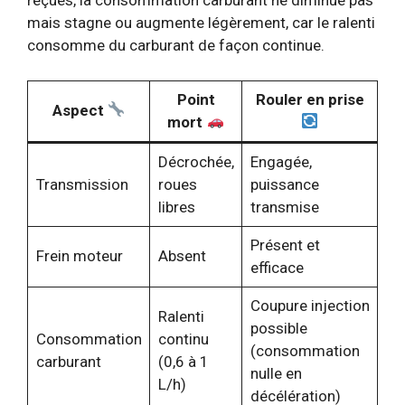
reçues, la consommation carburant ne diminue pas
mais stagne ou augmente légèrement, car le ralenti
consomme du carburant de façon continue.
Point
Rouler en prise
Aspect
mort
Décrochée,
Engagée,
Transmission
roues
puissance
libres
transmise
Présent et
Frein moteur
Absent
efficace
Coupure injection
Ralenti
possible
Consommation
continu
(consommation
carburant
(0,6 à 1
nulle en
L/h)
décélération)