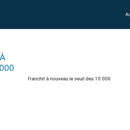
Ac
 À
 000