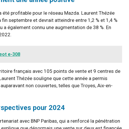
a été profitable pour le réseau Mazda. Laurent Thézée
à fin septembre et devrait atteindre entre 1,2 % et 1,4 %
réseau a également connu une augmentation de 38 %. En
 2022.
eot e-308
toire français avec 105 points de vente et 9 centres de
 Laurent Thézée souligne que cette année a permis
auparavant non couvertes, telles que Troyes, Aix-en-
rspectives pour 2024
tenariat avec BNP Paribas, qui a renforcé la pénétration
 explique que désormais une vente sur deux est financée