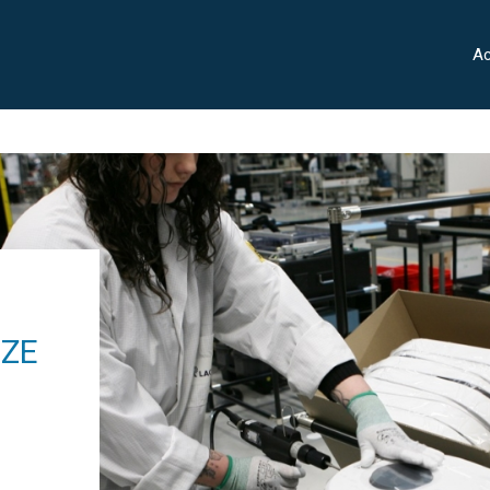
Ac
IZE