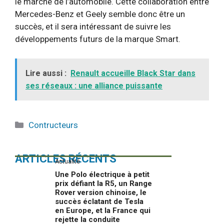
le marché de l’automobile. Cette collaboration entre
Mercedes-Benz et Geely semble donc être un
succès, et il sera intéressant de suivre les
développements futurs de la marque Smart.
Lire aussi :
Renault accueille Black Star dans
ses réseaux : une alliance puissante
Catégories
Contructeurs
ARTICLES RÉCENTS
Actualité
Une Polo électrique à petit
prix défiant la R5, un Range
Rover version chinoise, le
succès éclatant de Tesla
en Europe, et la France qui
rejette la conduite