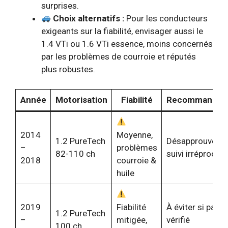
surprises.
Choix alternatifs :
Pour les conducteurs
exigeants sur la fiabilité, envisager aussi le
1.4 VTi ou 1.6 VTi essence, moins concernés
par les problèmes de courroie et réputés
plus robustes.
Année
Motorisation
Fiabilité
Recommandati
2014
Moyenne,
1.2 PureTech
Désapprouvé sa
–
problèmes
82-110 ch
suivi irréprocha
2018
courroie &
huile
2019
Fiabilité
À éviter si pas
1.2 PureTech
–
mitigée,
vérifié
100 ch