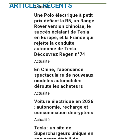
ARTICLES RÉCENTS
Actualité
Une Polo électrique à petit
prix défiant la R5, un Range
Rover version chinoise, le
succès éclatant de Tesla
en Europe, et la France qui
rejette la conduite
autonome de Tesla…
Découvrez Regen n°74
Actualité
En Chine, l’abondance
spectaculaire de nouveaux
modèles automobiles
déroute les acheteurs
Actualité
Voiture électrique en 2026
: autonomie, recharge et
consommation décryptées
Actualité
Tesla : un site de
Superchargeurs unique en
son genre établit de