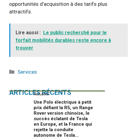
opportunités d’acquisition à des tarifs plus
attractifs.
Lire aussi :
Le public recherché pour le
forfait mobilités durables reste encore à
trouver
Catégories
Services
ARTICLES RÉCENTS
Actualité
Une Polo électrique à petit
prix défiant la R5, un Range
Rover version chinoise, le
succès éclatant de Tesla
en Europe, et la France qui
rejette la conduite
autonome de Tesla…