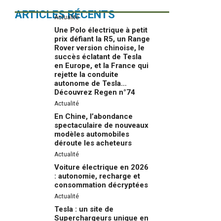
ARTICLES RÉCENTS
Actualité
Une Polo électrique à petit
prix défiant la R5, un Range
Rover version chinoise, le
succès éclatant de Tesla
en Europe, et la France qui
rejette la conduite
autonome de Tesla…
Découvrez Regen n°74
Actualité
En Chine, l’abondance
spectaculaire de nouveaux
modèles automobiles
déroute les acheteurs
Actualité
Voiture électrique en 2026
: autonomie, recharge et
consommation décryptées
Actualité
Tesla : un site de
Superchargeurs unique en