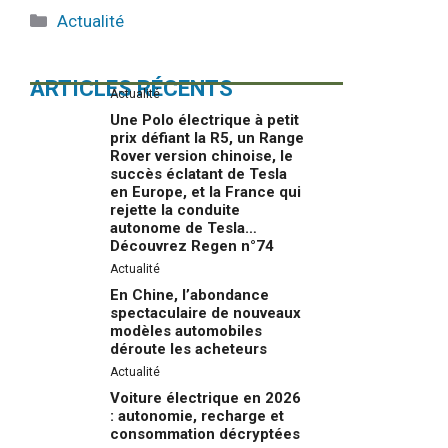
Catégories
Actualité
ARTICLES RÉCENTS
Actualité
Une Polo électrique à petit
prix défiant la R5, un Range
Rover version chinoise, le
succès éclatant de Tesla
en Europe, et la France qui
rejette la conduite
autonome de Tesla…
Découvrez Regen n°74
Actualité
En Chine, l’abondance
spectaculaire de nouveaux
modèles automobiles
déroute les acheteurs
Actualité
Voiture électrique en 2026
: autonomie, recharge et
consommation décryptées