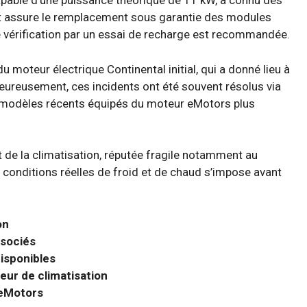
apable d’une puissance théorique de 11 kW, a connu des
eot assure le remplacement sous garantie des modules
vérification par un essai de recharge est recommandée.
du moteur électrique Continental initial, qui a donné lieu à
Heureusement, ces incidents ont été souvent résolus via
 modèles récents équipés du moteur eMotors plus
t de la climatisation, réputée fragile notamment au
 conditions réelles de froid et de chaud s’impose avant
on
ssociés
disponibles
ur de climatisation
 eMotors