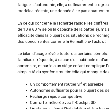
fatigue. L’autonomie, elle, a suffisamment progre
modèles récents, une donnée à ne pas sous-estim
En ce qui concerne la recharge rapide, les chiffr
de 10 à 80 % selon la capacité de la batterie), mai
efficacité dans la plupart des situations de recha
des concurrentes comme la Renault 5 e-Tech, où la
Le bilan d’usage révèle toutefois certains bémols.
familiaux fréquents, à cause d’un habitacle et d’u
sommaire, et parfois un siège enfant complique l’a
simplicité du système multimédia qui manque de co
Un comportement routier vif et agréable
Autonomie suffisante pour la plupart des d
Recharge rapide compétitive
Confort amélioré avec l’i-Cockpit 3D
Limitations liées à l’habitabilité et à la te