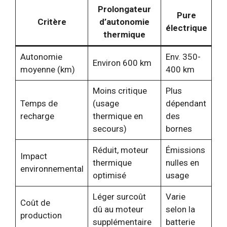
Prolongateur
Pure
Critère
d’autonomie
électrique
thermique
Autonomie
Env. 350-
Environ 600 km
moyenne (km)
400 km
Moins critique
Plus
Temps de
(usage
dépendant
recharge
thermique en
des
secours)
bornes
Réduit, moteur
Émissions
Impact
thermique
nulles en
environnemental
optimisé
usage
Léger surcoût
Varie
Coût de
dû au moteur
selon la
production
supplémentaire
batterie