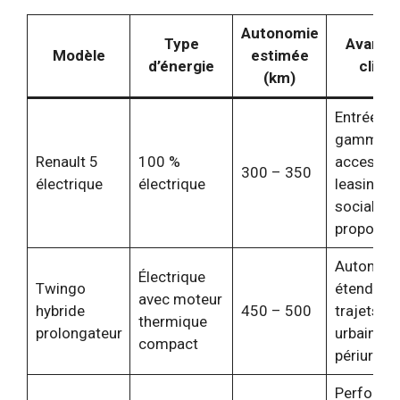
Autonomie
Type
Avanta
Modèle
estimée
d’énergie
client
(km)
Entrée en
gamme
Renault 5
100 %
accessibl
300 – 350
électrique
électrique
leasing
social
proposé
Autonom
Électrique
Twingo
étendue 
avec moteur
hybride
450 – 500
trajets
thermique
prolongateur
urbains e
compact
périurbai
Performa