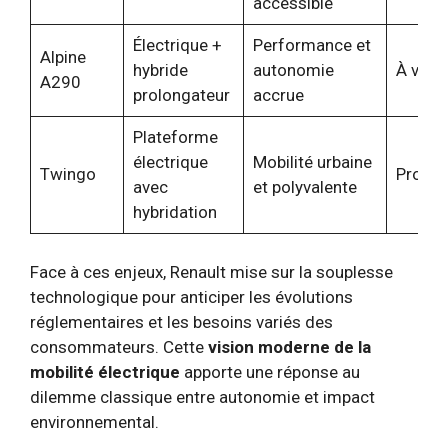
accessible
Électrique +
Performance et
Alpine
hybride
autonomie
À venir
A290
prolongateur
accrue
Plateforme
électrique
Mobilité urbaine
Twingo
Proch
avec
et polyvalente
hybridation
Face à ces enjeux, Renault mise sur la souplesse
technologique pour anticiper les évolutions
réglementaires et les besoins variés des
consommateurs. Cette
vision moderne de la
mobilité électrique
apporte une réponse au
dilemme classique entre autonomie et impact
environnemental.