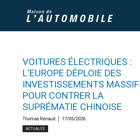
Aller
au
contenu
VOITURES ÉLECTRIQUES :
L’EUROPE DÉPLOIE DES
INVESTISSEMENTS MASSIF
POUR CONTRER LA
SUPRÉMATIE CHINOISE
Thomas Renaud
17/05/2026
ACTUALITÉ