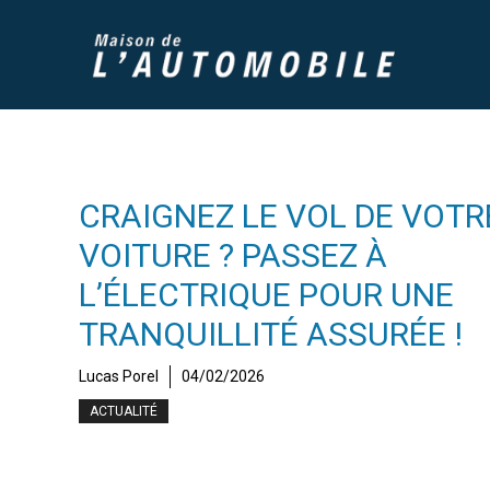
Aller
au
contenu
CRAIGNEZ LE VOL DE VOTR
VOITURE ? PASSEZ À
L’ÉLECTRIQUE POUR UNE
TRANQUILLITÉ ASSURÉE !
Lucas Porel
04/02/2026
ACTUALITÉ