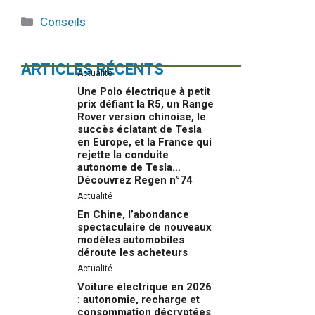
Catégories
Conseils
ARTICLES RÉCENTS
Actualité
Une Polo électrique à petit
prix défiant la R5, un Range
Rover version chinoise, le
succès éclatant de Tesla
en Europe, et la France qui
rejette la conduite
autonome de Tesla…
Découvrez Regen n°74
Actualité
En Chine, l’abondance
spectaculaire de nouveaux
modèles automobiles
déroute les acheteurs
Actualité
Voiture électrique en 2026
: autonomie, recharge et
consommation décryptées