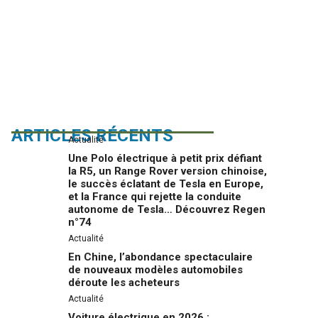
ARTICLES RÉCENTS
Actualité
Une Polo électrique à petit prix défiant
la R5, un Range Rover version chinoise,
le succès éclatant de Tesla en Europe,
et la France qui rejette la conduite
autonome de Tesla… Découvrez Regen
n°74
Actualité
En Chine, l’abondance spectaculaire
de nouveaux modèles automobiles
déroute les acheteurs
Actualité
Voiture électrique en 2026 :