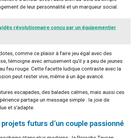
ngement de leur personnalité et un marqueur social.
u vidéo révolutionnaire conçu par un équipementier
otes, comme ce plaisir à faire jeu égal avec des
uise, témoigne avec amusement qu’il y a peu de jeunes
 au feu rouge. Cette facette ludique contraste avec la
ssion peut rester vive, même à un âge avancé.
futures escapades, des balades calmes, mais aussi ces
expérience partage un message simple : la joie de
lue et s’adapte.
s projets futurs d’un couple passionné
rochaine étape plus moderne : la Porsche Taycan,