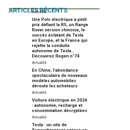
ARTICLES RÉCENTS
Actualité
Une Polo électrique à petit
prix défiant la R5, un Range
Rover version chinoise, le
succès éclatant de Tesla
en Europe, et la France qui
rejette la conduite
autonome de Tesla…
Découvrez Regen n°74
Actualité
En Chine, l’abondance
spectaculaire de nouveaux
modèles automobiles
déroute les acheteurs
Actualité
Voiture électrique en 2026
: autonomie, recharge et
consommation décryptées
Actualité
Tesla : un site de
Superchargeurs unique en